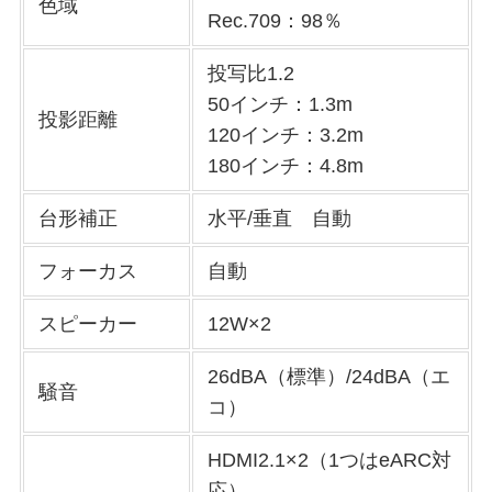
色域
Rec.709：98％
投写比1.2
50インチ：1.3m
投影距離
120インチ：3.2m
180インチ：4.8m
台形補正
水平/垂直 自動
フォーカス
自動
スピーカー
12W×2
26dBA（標準）/24dBA（エ
騒音
コ）
HDMI2.1×2（1つはeARC対
応）