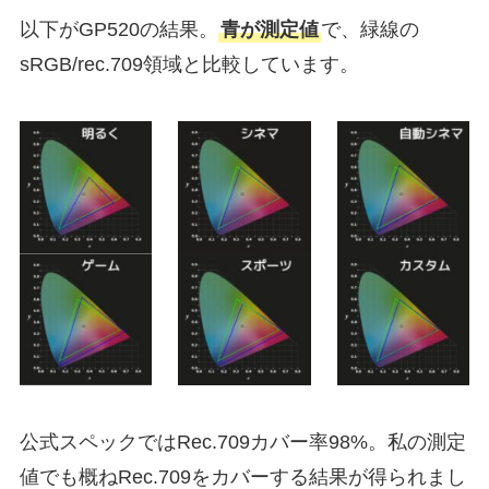
以下がGP520の結果。
青が測定値
で、緑線の
sRGB/rec.709領域と比較しています。
公式スペックではRec.709カバー率98%。私の測定
値でも概ねRec.709をカバーする結果が得られまし