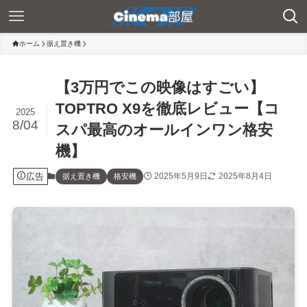
ホーム
据え置き機
【3万円でこの映像はすごい】
TOPTRO X9を徹底レビュー【コ
2025
8/04
スパ最高のオールインワン格安
機】
広告
2025年5月9日
2025年8月4日
据え置き機
格安機