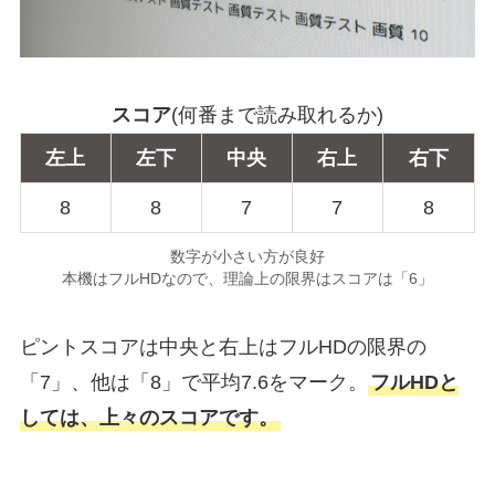
スコア
(何番まで読み取れるか)
左上
左下
中央
右上
右下
8
8
7
7
8
数字が小さい方が良好
本機はフルHDなので、理論上の限界はスコアは「6」
ピントスコアは中央と右上はフルHDの限界の
「7」、他は「8」で平均7.6をマーク。
フルHDと
しては、上々のスコアです。