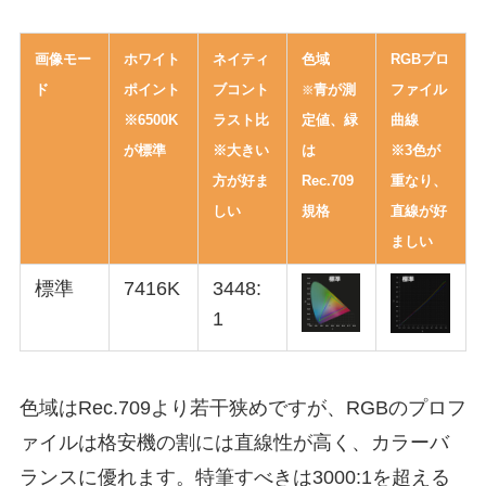
画像モー
ホワイト
ネイティ
色域
RGBプロ
ド
ポイント
ブコント
青が測
ファイル
※
※6500K
ラスト比
定値、緑
曲線
が標準
※大きい
は
※3色が
方が好ま
Rec.709
重なり、
しい
規格
直線が好
ましい
標準
7416K
3448:
1
色域はRec.709より若干狭めですが、RGBのプロフ
ァイルは格安機の割には直線性が高く、カラーバ
ランスに優れます。特筆すべきは3000:1を超える