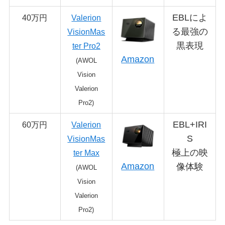
EBLによ
40万円
Valerion
る最強の
VisionMas
黒表現
ter Pro2
Amazon
(AWOL
Vision
Valerion
Pro2)
EBL+IRI
60万円
Valerion
S
VisionMas
極上の映
ter Max
Amazon
像体験
(AWOL
Vision
Valerion
Pro2)