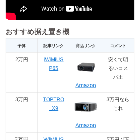
おすすめ据え置き機
予算
記事リンク
商品リンク
コメント
2万円
iWiMiUS
安くて明
P65
るいコス
パ王
Amazon
3万円
TOPTRO
3万円なら
_X9
これ
Amazon
5万円
WiMiUS
5万円以下