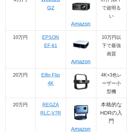
G2
で超明る
い
Amazon
10万円
EPSON
10万円以
EF-61
下で最強
画質
Amazon
20万円
Elfin Flip
4K×3色レ
4K
ーザー小
型機
本格的な
20万円
REGZA
HDRの入
RLC-V7R
門
Amazon