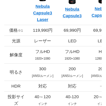
Nebula
Nebu
Nebula
Capsule3
Capsul
Capsule3
Laser
価格
119,990円
69,990円
69,99
※1
光源
レーザー
LED
LED
フルHD
フルHD
HD
解像度
1920×1080
1920×1080
1280×7
300
200
200
明るさ
[ANSIルーメン]
[ANSIルーメン]
[ANSIル
HDR
対応
対応
投影サイ
40～120
40-120
20～1
ズ
インチ
インチ
イン