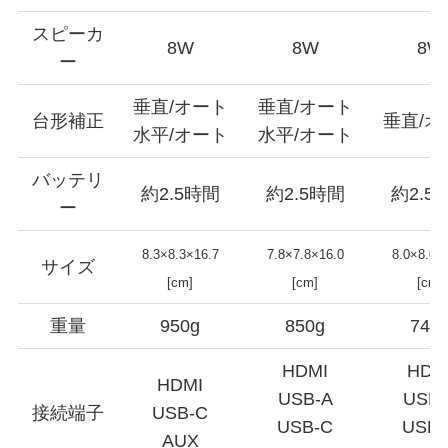
スピーカ
8W
8W
8W
ー
垂直/オート
垂直/オート
台形補正
垂直/オ
水平/オート
水平/オート
バッテリ
約2.5時間
約2.5時間
約2.5
ー
8.3×8.3×16.7
7.8×7.8×16.0
8.0×8.0×
サイズ
[cm]
[cm]
[cm]
重量
950g
850g
740
HDMI
HDM
HDMI
USB-A
USB-
接続端子
USB-C
USB-C
USB-
AUX