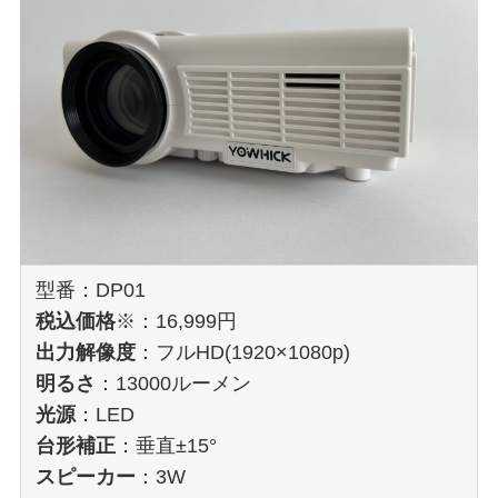
型番：DP01
税込価格
※：16,999円
出力解像度
：フルHD(1920×1080p)
明るさ
：13000ルーメン
光源
：LED
台形補正
：垂直±15°
スピーカー
：3W