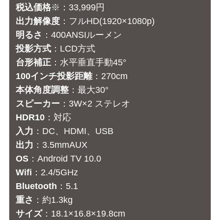
税込価格
※：33,999円
出力解像度
：フルHD(1920×1080p)
明るさ
：400ANSIルーメン
投影方式
：LCD方式
台形補正
：水平垂直手動45°
100インチ投影距離
：270cm
本体角度調整
：最大30°
スピーカー
：3W×2 ステレオ
HDR10
：対応
入力
：DC、HDMI、USB
出力
：3.5mmAUX
OS
：Android TV 10.0
Wifi
：2.4/5GHz
Bluetooth
：5.1
重さ
：約1.3kg
サイズ
：18.1×16.8×19.8cm