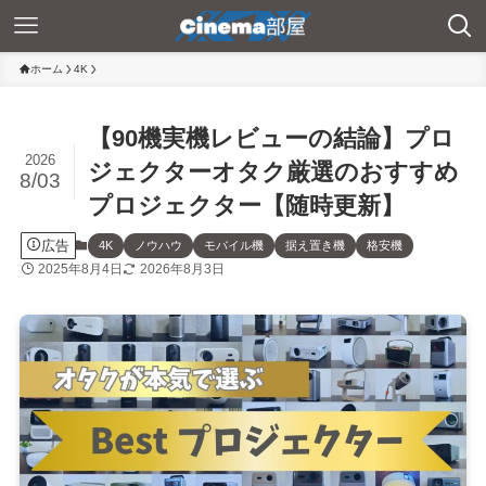
ホーム
4K
【90機実機レビューの結論】プロ
2026
ジェクターオタク厳選のおすすめ
8/03
プロジェクター【随時更新】
広告
4K
ノウハウ
モバイル機
据え置き機
格安機
2025年8月4日
2026年8月3日