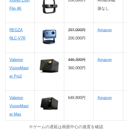
XGIMI Elfin
206,800円
Amazon取
4
Flip 4K
扱なし
ザ
REGZA
297,000円
Amazon
感
RLC-V7R
200,000円
体
口
Valerion
446,300円
Amazon
4
VisionMast
360,000円
ザ
er Pro2
黒
質
Valerion
649,800円
Amazon
IR
VisionMast
で
er Max
像
※ゲームの遅延は画面中心の速度を確認