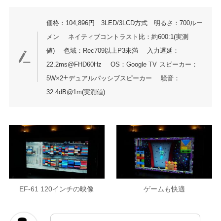
価格：104,896円 3LED/3LCD方式 明るさ：700ルー
メン
ネイティブコントラスト比：約600:1(実測
値)
色域：Rec709以上P3未満
入力遅延：
22.2ms@FHD60Hz
OS：Google TV
スピーカー：
+
5W×2
デュアルパッシブスピーカー
騒音：
32.4dB@1m(実測値)
EF-61 120インチの映像
ゲームも快適