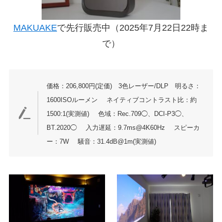
MAKUAKE
で先行販売中（2025年7月22日22時ま
で）
価格：206,800円(定価) 3色レーザー/DLP 明るさ：
1600ISOルーメン
ネイティブコントラスト比：約
1500:1(実測値)
色域：Rec.709◯、DCI-P3◯、
BT.2020◯
入力遅延：9.7ms@4K60Hz
スピーカ
ー：7W
騒音：31.4dB@1m(実測値)