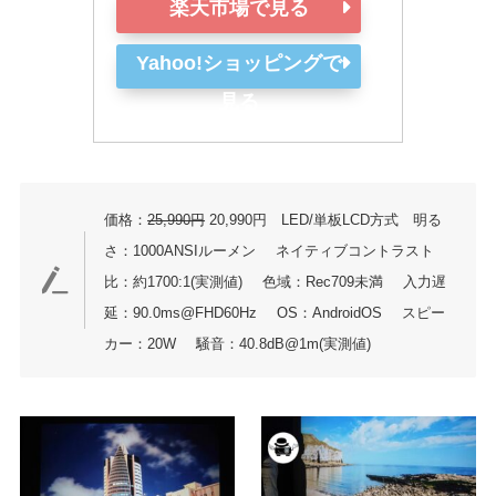
楽天市場で見る
Yahoo!ショッピングで
見る
価格：
25,990円
20,990円 LED/単板LCD方式 明る
さ：1000ANSIルーメン
ネイティブコントラスト
比：約1700:1(実測値)
色域：Rec709未満
入力遅
延：90.0ms@FHD60Hz
OS：AndroidOS
スピー
カー：20W
騒音：40.8dB@1m(実測値)