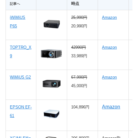
時点
記事へ
iWiMiUS
25,990円
Amazon
安
P65
20,990円
い
TOPTRO_X
42990円
Amazon
3
9
33,989円
画
WiMiUS G2
67,990円
Amazon
5
45,000円
超
Amazon
EPSON EF-
104,896円
1
61
画