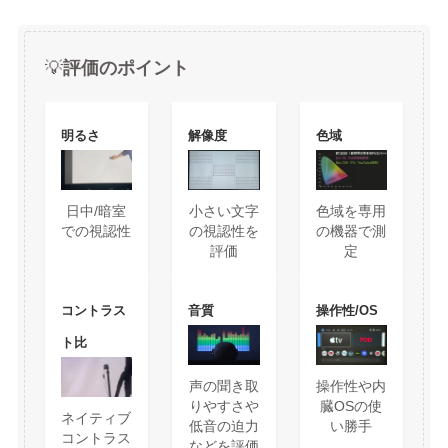
💡
評価のポイント
明るさ
解像度
色域
日中/暗室
小さい文字
色域を専用
での視認性
の視認性を
の機器で測
評価
定
コントラス
音質
操作性/OS
ト比
声の聞き取
操作性や内
りやすさや
臓OSの使
ネイティブ
低音の迫力
い勝手
コントラス
などを評価