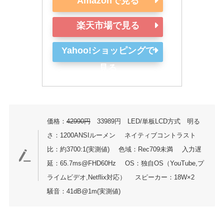
Amazonで見る
楽天市場で見る
Yahoo!ショッピングで
見る
価格：
42990円
33989円 LED/単板LCD方式 明る
さ：1200ANSIルーメン
ネイティブコントラスト
比：約3700:1(実測値)
色域：Rec709未満
入力遅
延：65.7ms@FHD60Hz
OS：独自OS（YouTube,プ
ライムビデオ,Netflix対応）
スピーカー：18W×2
騒音：41dB@1m(実測値)