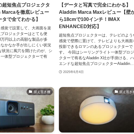
の超短焦点プロジェクタ
【データと写真で完全にわかる】
in Marcaを徹底レビュー
Aladdin Marca Maxレビュー【壁
ータで全てわかる】
ら18cmで100インチ！IMAX
ENHANCED対応】
な感覚で設置して、大画面を楽
点プロジェクターはとても便
超短焦点プロジェクターは、テレビのよう
0万円以上の高額な製品が多
感覚で壁際に置けて、テレビよりも大画面
はなかなか手が出しにくい状況
投影できるロマンのあるプロジェクターで
な状況に風穴を開けたのが、シ
す。 今回はシーリングライト一体型プロ
ト一体型プロジェクターで有
クターで有名なAladdin X社が手掛ける、
エンドな超短焦点プロジェクターAladdin...
2025年6月4日
据え置き機
据え置き