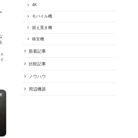
4K
か
モバイル機
据え置き機
な
格安機
を
新着記事
ジェ
ハイ
比較記事
ノウハウ
周辺機器
機