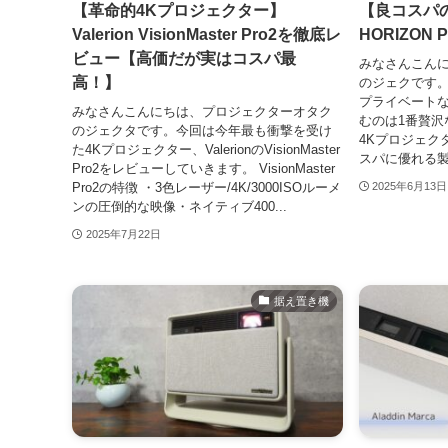
【革命的4Kプロジェクター】
【良コスパの
Valerion VisionMaster Pro2を徹底レ
HORIZON
ビュー【高価だが実はコスパ最
みなさんこん
高！】
のジェクです。
プライベート
みなさんこんにちは、プロジェクターオタク
むのは1番贅沢
のジェクタです。今回は今年最も衝撃を受け
4Kプロジェク
た4Kプロジェクター、ValerionのVisionMaster
スパに優れる製品H
Pro2をレビューしていきます。 VisionMaster
Pro2の特徴 ・3色レーザー/4K/3000ISOルーメ
2025年6月13日
ンの圧倒的な映像・ネイティブ400...
2025年7月22日
据え置き機