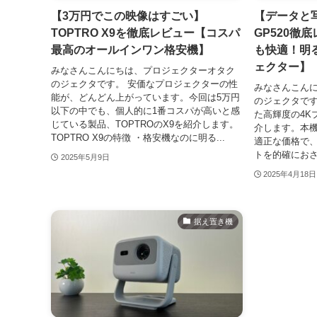
【3万円でこの映像はすごい】
【データと写
TOPTRO X9を徹底レビュー【コスパ
GP520徹
最高のオールインワン格安機】
も快適！明
ェクター】
みなさんこんにちは、プロジェクターオタク
のジェクタです。 安価なプロジェクターの性
みなさんこん
能が、どんどん上がっています。今回は5万円
のジェクタです
以下の中でも、個人的に1番コスパが高いと感
た高輝度の4K
じている製品、TOPTROのX9を紹介します。
介します。本
TOPTRO X9の特徴 ・格安機なのに明る...
適正な価格で、
トを的確におさえ
2025年5月9日
2025年4月18日
据え置き機