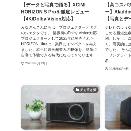
【データと写真で語る】XGIMI
【高コスパ
HORIZON S Proを徹底レビュー
ー】Aladd
【4K/Dolby Vision対応】
【写真とデ
みなさんこんにちは、プロジェクターオタク
テレビのよう
のジェクタです。 世界初のDolby Vision対応
しめる超短焦
プロジェクターとして2023年に発売された
利。しかし、2
HORIZON Ultraは、業界にインパクトを与え
く、現実的に
ました。本当に映画館並みの映像を、簡単に
でした。 そん
自宅で体験できる時代になってきています...
ーリングライ
名...
2025年6月13日
2025年6月4日
据え置き機