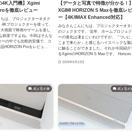
4K入門機】Xgimi
【データと写真で特徴が分かる！
 Proを徹底レビュー
XGIMI HORIZON S Maxを徹底レ
ー【4K/IMAX Enhanced対応】
にちは、プロジェクターオタク
 4Kプロジェクターを使って、
みなさんこんにちは、プロジェクターオタ
な大画面で映画やゲームを楽し
のジェクタです。 近年、ホームプロジェ
な娯楽ですよね。今回はそんな
ーの進化は凄まじいわけですが、「ついに
ターの中でも比較的安価で、コ
こまで来たか」と感じるハイスペックな製
ORIZON Proをレビュ...
に触ることができました。それが今回紹介
るXgimiのHORIZON S Maxです。 Horizon.
2025年6月13日
据え置き機
据え置き