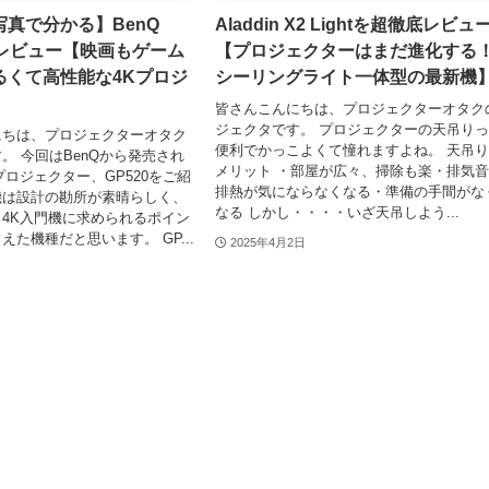
真で分かる】BenQ
Aladdin X2 Lightを超徹底レビュ
底レビュー【映画もゲーム
【プロジェクターはまだ進化する
るくて高性能な4Kプロジ
シーリングライト一体型の最新機
皆さんこんにちは、プロジェクターオタク
ジェクタです。 プロジェクターの天吊り
にちは、プロジェクターオタク
便利でかっこよくて憧れますよね。 天吊
。 今回はBenQから発売され
メリット ・部屋が広々、掃除も楽・排気
プロジェクター、GP520をご紹
排熱が気にならなくなる・準備の手間がな
機は設計の勘所が素晴らしく、
なる しかし・・・・いざ天吊しよう...
4K入門機に求められるポイン
た機種だと思います。 GP...
2025年4月2日