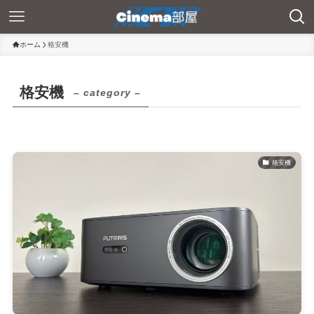
ホーム
格安機
格安機
– category –
格安機