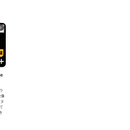
ウ
le
ュラ
映像
クタ
して
き