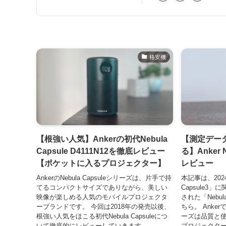
格安機
【根強い人気】Ankerの初代Nebula
【測定デー
Capsule D4111N12を徹底レビュー
る】Anker N
【ポケットに入るプロジェクター】
レビュー
AnkerのNebula Capsuleシリーズは、片手で持
本記事は、202
てるコンパクトサイズでありながら、美しい
Capsule3
映像が楽しめる人気のモバイルプロジェクタ
された「Nebula
ーブランドです。 今回は2018年の発売以後、
ちら。 Ankerで
根強い人気をほこる初代Nebula Capsuleにつ
ーズは品質と
いて徹底的にレビューしていきます。 ...
プロジェクター界