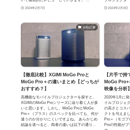
2024年2月7日
2024年2月4日
比較記事
【徹底比較】XGIMI MoGo Proと
【片手で持て
MoGo Pro＋の違いまとめ【どっちが
MoGo P
おすすめ？】
映像を分析
高機能なモバイルプロジェクターを探すと、
2020年1月に
XGIMIのMoGo Proシリーズに辿り着く人が多
イルプロジェクタ
いと思います。しかし、MoGo ProとMoGo
の高さとコス
Pro＋（プラス）のスペックを比べても、何が
クトを与えまし
違うのか分かりにくいですよね。 あらかじめ
Pro＋（モゴ
結論を述べると、両者の違いは以下の通り...
Proの性能が