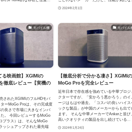
2024年2月1日
モバイル機
モバイル
る映画館】XGIMIの
【徹底分析で分かる凄さ】XGIMI
ro+を徹底レビュー【実機の
MoGo Proを完全レビュー
】
近年日本で存在感を強めている中華プロジ
クターですが、「安かろう悪かろう」のイ
発売されたXGIMIのフルHDモバ
ージはもはや過去。「コスパの良いハイス
ーMoGo Proは、その完成度
ックな製品」が中国のメーカーからも出て
パの良さで市場に大きなインパ
ます。 そんな中華メーカーでAnkerと並び
た。 今回レビューするMoGo
高いクオリティの製品を出し続けている...
プロプラス）は、そんなMoGo
ブラッシュアップされた最先端
2024年1月24日