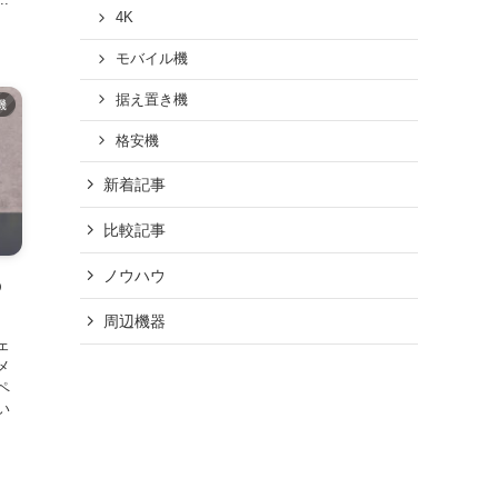
4K
モバイル機
据え置き機
機
格安機
新着記事
比較記事
ノウハウ
の
周辺機器
ェ
メ
ペ
い
、