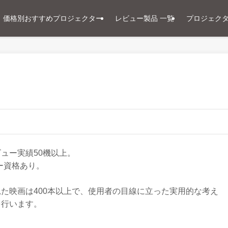
価格別おすすめプロジェクター
レビュー製品 一覧
プロジェク
ュー実績50機以上。
ー資格あり。
た映画は400本以上で、使用者の目線に立った実用的な考え
を行います。