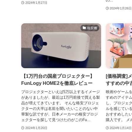
の...
2024年1月27日
2024年1月26日
格安機
【1万円台の国産プロジェクター】
[価格調査]
FunLogy HOME2を徹底レビュー
すすめの中
プロジェクターといえば5万以上するイメージ
映画やゲーム
がありましたが、最近は1万円前後で買える製
すめのアイテ
品が増えてきています。 そんな格安プロジェ
し、プロジェ
クターの大半は名前を聞いたいことのない中
ルを感じている
華製な訳ですが、日本メーカーの格安プロジ
おすすめした
ェクターを探して見つけたのがこのFu...
購入です。 メ
2024年1月20日
2024年1月14日