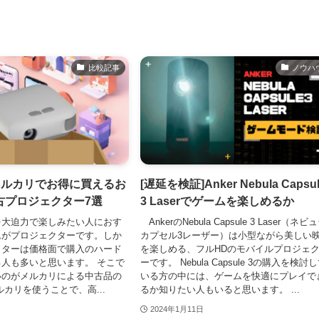
比較記事
ノウハ
メルカリでお得に買えるお
[遅延を検証]Anker Nebula Capsu
古プロジェクター7選
3 Laserでゲームを楽しめるか
を大迫力で楽しみたい人におす
AnkerのNebula Capsule 3 Laser（ネビ
ムがプロジェクターです。しか
カプセル3レーザー）は小型ながら美しい
クターは価格面で購入のハード
を楽しめる、フルHDのモバイルプロジェ
人も多いと思います。 そこで
ーです。 Nebula Capsule 3の購入を検討
いのがメルカリによる中古品の
いる方の中には、ゲームを快適にプレイで
ルカリを使うことで、高...
るか知りたい人もいると思います。 ...
2024年1月11日