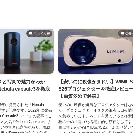
モバイル機
格安
タと写真で魅力がわか
【安いのに映像がきれい】WIMIU
ebula capsule3を徹底
S26プロジェクターを徹底レビュ
【画質多めで解説】
4年に発売された「Nebula
安いのに映像が綺麗なプロジェクターはな
」に関する記事です。2022年に発売
か、プロジェクターオタクの筆者は日夜情
 Capsule3 Laser」の記事はこ
を集めています。ネットを見ていると格安
大人気のNebula Capsuleシリ
種の中の「隠れた名機」的な存在としてよ
使いやすさに定評があり、私は
目にするのがWIMIUSのS26。 あまり聞い
のiPhone的な存在と位置...
ことのないメーカーだけど、性能が気にな..