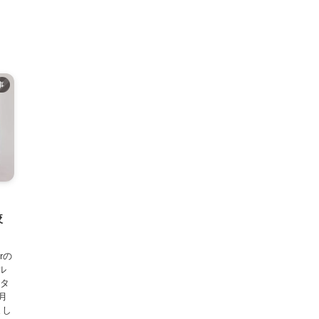
事
較
rの
ル
クタ
1月
まし