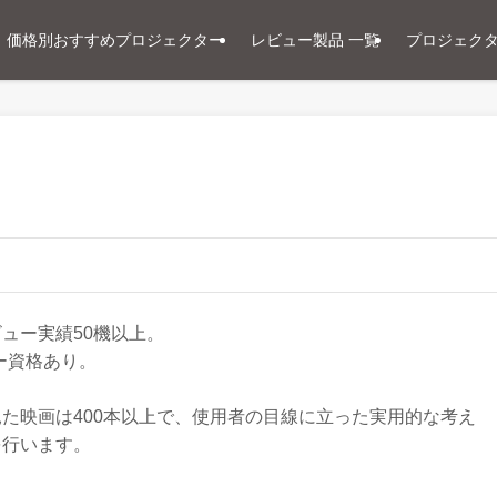
価格別おすすめプロジェクター
レビュー製品 一覧
プロジェク
ュー実績50機以上。
ー資格あり。
た映画は400本以上で、使用者の目線に立った実用的な考え
を行います。