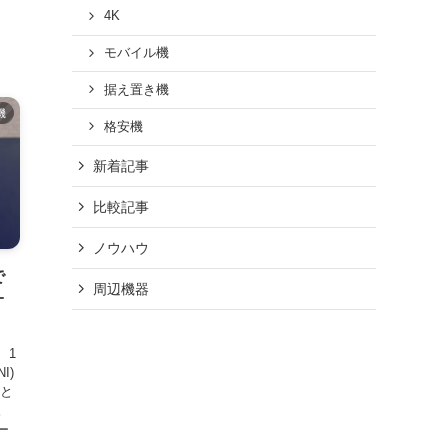
4K
モバイル機
据え置き機
機
格安機
新着記事
比較記事
ノウハウ
で
周辺機器
オ
、1
I)
っと
。
ー