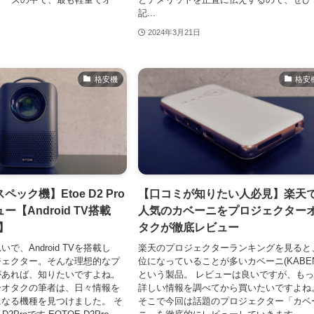
記...
2024年3月21日
格安機
格安
ック機】Etoe D2 Pro
【口コミが知りたい人必見】楽天
【Android TV搭載
人気のカベーニをプロジェクター
】
タクが徹底レビュー
で、Android TVを搭載し
楽天のプロジェクターランキングを見ると
ジェクター。そんな理想的なプ
位になっていることが多いカベーニ(KABEN
があれば、知りたいですよね。
という製品。 レビューは良いですが、も
ーオタクの筆者は、日々情報を
詳しい情報を調べてから買いたいですよね
なる機種を見つけました。 そ
そこで今回は話題のプロジェクター「カベ