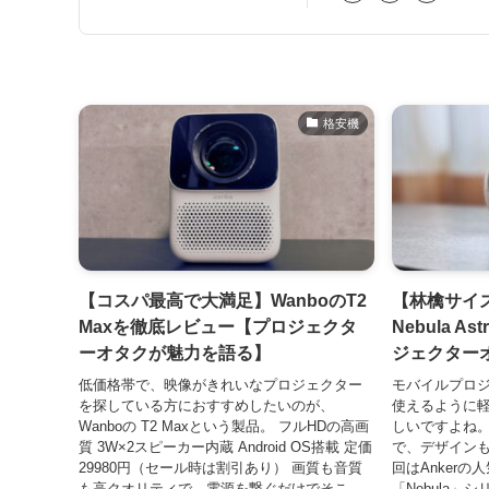
格安機
【コスパ最高で大満足】WanboのT2
【林檎サイズ
Maxを徹底レビュー【プロジェクタ
Nebula 
ーオタクが魅力を語る】
ジェクター
低価格帯で、映像がきれいなプロジェクター
モバイルプロ
を探している方におすすめしたいのが、
使えるように
Wanboの T2 Maxという製品。 フルHDの高画
しいですよね
質 3W×2スピーカー内蔵 Android OS搭載 定価
で、デザインも
29980円（セール時は割引あり） 画質も音質
回はAnker
も高クオリティで、電源を繋ぐだけでそこ
「Nebula