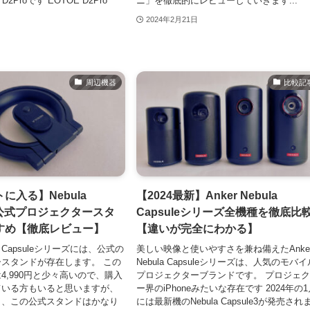
2Proです EOTOE D2Pro
ニ」を徹底的にレビューしていきます...
2024年2月21日
周辺機器
比較記
に入る】Nebula
【2024最新】Anker Nebula
eの公式プロジェクタースタ
Capsuleシリーズ全機種を徹底比
すめ【徹底レビュー】
【違いが完全にわかる】
la Capsuleシリーズには、公式の
美しい映像と使いやすさを兼ね備えたAnke
スタンドが存在します。 この
Nebula Capsuleシリーズは、人気のモバイ
4,990円と少々高いので、購入
プロジェクターブランドです。 プロジェ
ている方もいると思いますが、
ー界のiPhoneみたいな存在です 2024年の
と、この公式スタンドはかなり
には最新機のNebula Capsule3が発売され