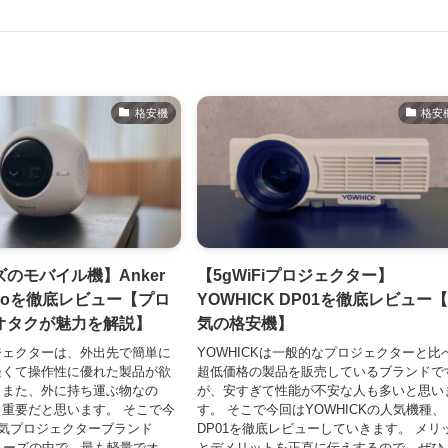
格安機
格安
のモバイル機】Anker
【5gWiFiプロジェクター】
Astroを徹底レビュー【プロ
YOWHICK DP01を徹底レビュー
オタクが魅力を解説】
気の格安機】
ジェクターは、外出先で簡単に
YOWHICKは一般的なプロジェクターと比
軽くて操作性に優れた製品が欲
超低価格の製品を販売しているブランドで
。また、外に持ち運ぶ物なの
が、安すぎて性能が不安な人も多いと思い
重要だと思います。 そこで今
す。 そこで今回はYOWHICKの人気機種、
の人気プロジェクターブランド
DP01を徹底レビューしていきます。 メリ
」シリーズの中で、最も軽量でオ
とデメリットを正直に伝えするので、ぜひ