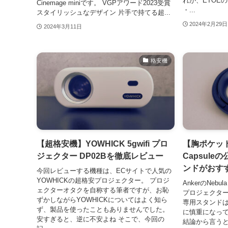
れが、ETOEの D
Cinemage miniです。 VGPアワード2023受賞
・...
スタイリッシュなデザイン 片手で持てる超...
2024年2月29日
2024年3月11日
格安機
【超格安機】YOWHICK 5gwifi プロ
【胸ポケット
ジェクター DP02Bを徹底レビュー
Capsul
ンドがおす
今回レビューする機種は、ECサイトで人気の
YOWHICKの超格安プロジェクター。 プロジ
AnkerのNebu
ェクターオタクを自称する筆者ですが、お恥
プロジェクター
ずかしながらYOWHICKについてはよく知ら
専用スタンドは
ず、製品を使ったこともありませんでした。
に慎重になっ
安すぎると、逆に不安よね そこで、今回の
結論から言う