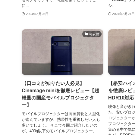
に...
シ...
2024年3月25日
2024年3月24日
格安機
【口コミが知りたい人必見】
【格安ハイスペ
Cinemage miniを徹底レビュー【超
を徹底レビュー
軽量の国産モバイルプロジェクタ
HDR10対応
ー】
映像と音がきれい
た、安いプロ
モバイルプロジェクターは高画質化と大型化
ロジェクター
が進んでいますが、携帯性を重視したい人も
プロジェクタ
多いでしょう。 そこで今回ご紹介したいの
集める中で気に
が、400g以下のモバイルプロジェクター、